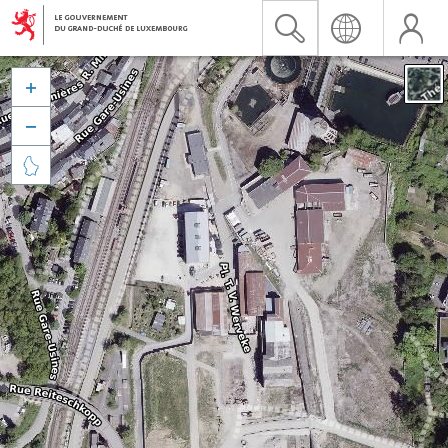


