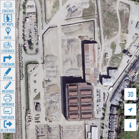
COUCHES
MY MAPS
INFOS
LÉGENDES
ITINÉRAIRE
DESSIN
MESURER
3D
IMPRIMER

PARTAGER

ALLER VERS