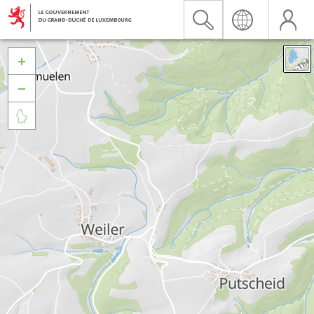


