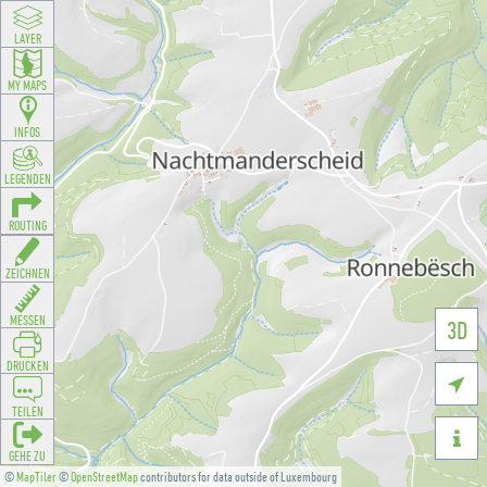
LAYER
MY MAPS
INFOS
LEGENDEN
ROUTING
ZEICHNEN
MESSEN
3D
DRUCKEN

TEILEN

GEHE ZU
©
MapTiler
©
OpenStreetMap
contributors for data outside of Luxembourg