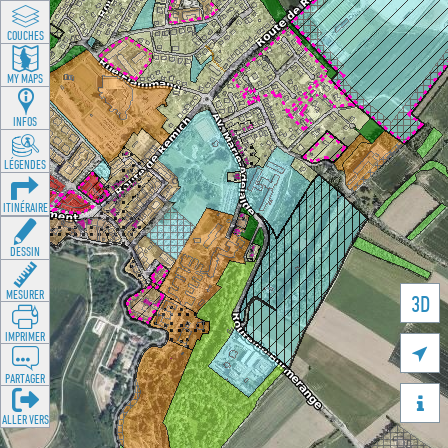
COUCHES
MY MAPS
INFOS
LÉGENDES
ITINÉRAIRE
DESSIN
MESURER
3D
IMPRIMER

PARTAGER

ALLER VERS