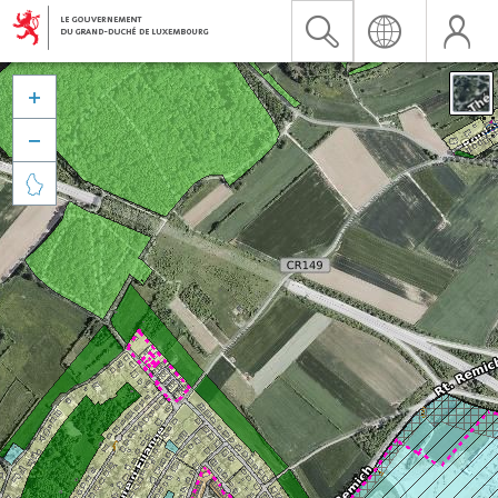


