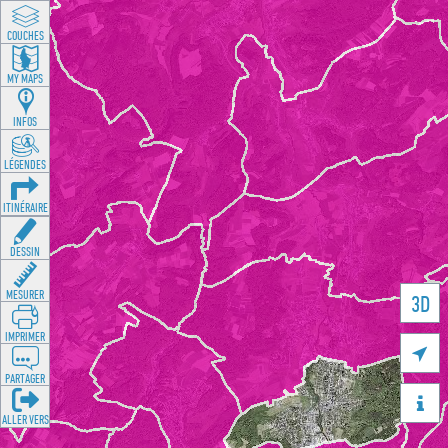
COUCHES
MY MAPS
INFOS
LÉGENDES
ITINÉRAIRE
DESSIN
MESURER
3D
IMPRIMER

PARTAGER

ALLER VERS