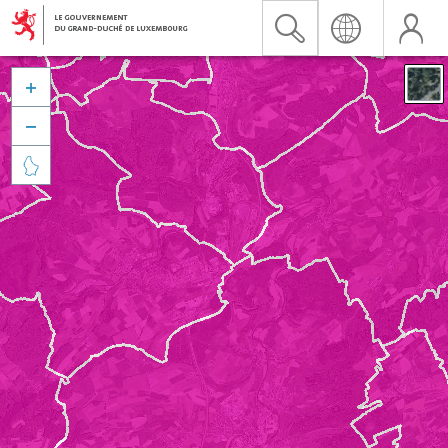


