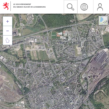


