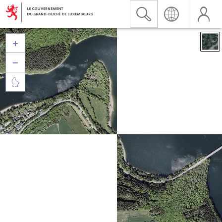


