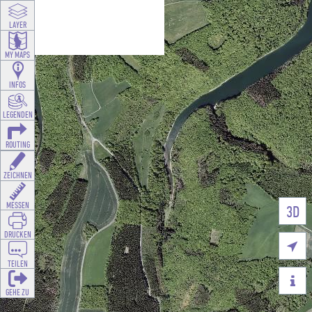
LAYER
MY MAPS
INFOS
LEGENDEN
ROUTING
ZEICHNEN
MESSEN
3D
DRUCKEN

TEILEN

GEHE ZU