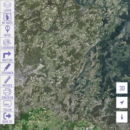
LAYER
MY MAPS
INFOS
LEGENDEN
ROUTING
ZEICHNEN
MESSEN
3D
DRUCKEN

TEILEN

GEHE ZU