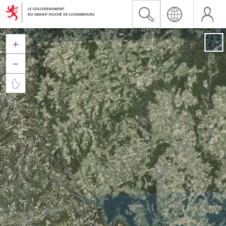


