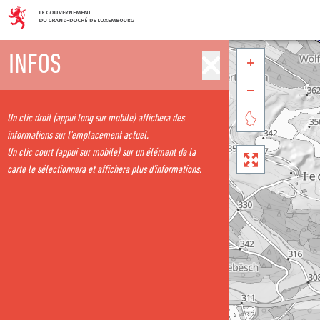
INFOS


Un clic droit (appui long sur mobile) affichera des

informations sur l'emplacement actuel.
Un clic court (appui sur mobile) sur un élément de la

carte le sélectionnera et affichera plus d'informations.