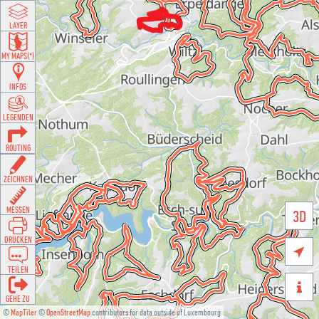
LAYER
MY MAPS(*)
INFOS
LEGENDEN
ROUTING
ZEICHNEN
MESSEN
3D
DRUCKEN

TEILEN

GEHE ZU
©
MapTiler
©
OpenStreetMap
contributors for data outside of Luxembourg