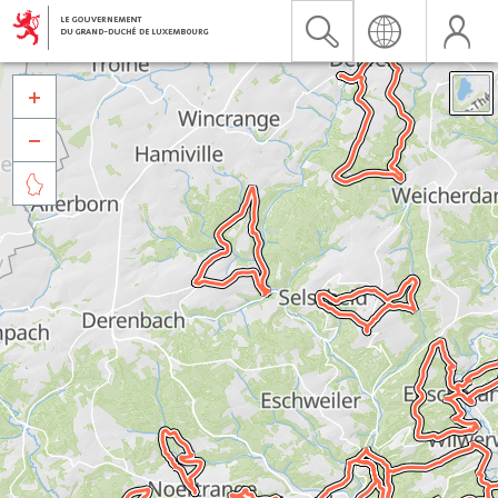


