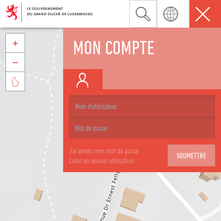
MON COMPTE



J'ai perdu mon mot de passe
Créer un nouvel utilisateur