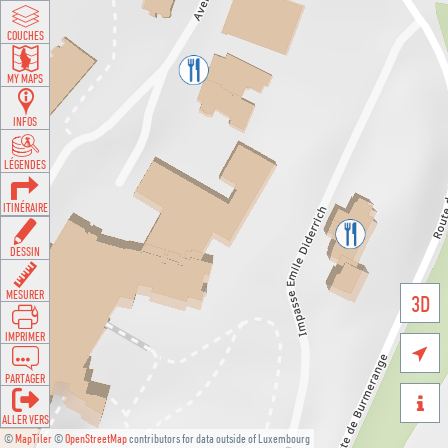
COUCHES
MY MAPS
INFOS
LÉGENDES
ITINÉRAIRE
DESSIN
MESURER
3D
IMPRIMER

PARTAGER

ALLER VERS
©
MapTiler
©
OpenStreetMap
contributors for data outside of Luxembourg