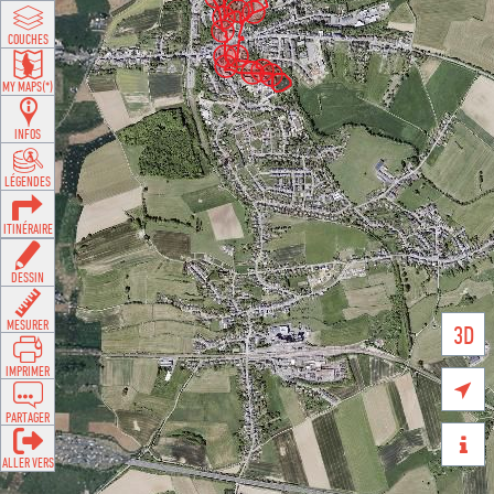
COUCHES
MY MAPS(*)
INFOS
LÉGENDES
ITINÉRAIRE
DESSIN
MESURER
3D
IMPRIMER

PARTAGER

ALLER VERS