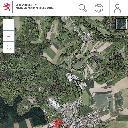


