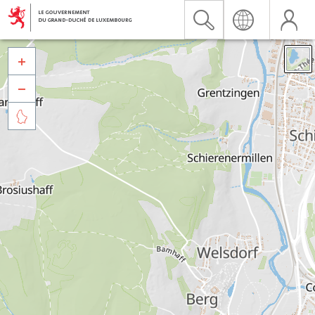


