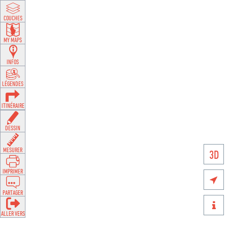
COUCHES
MY MAPS
INFOS
LÉGENDES
ITINÉRAIRE
DESSIN
MESURER
3D
IMPRIMER

PARTAGER

ALLER VERS