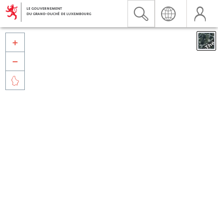


