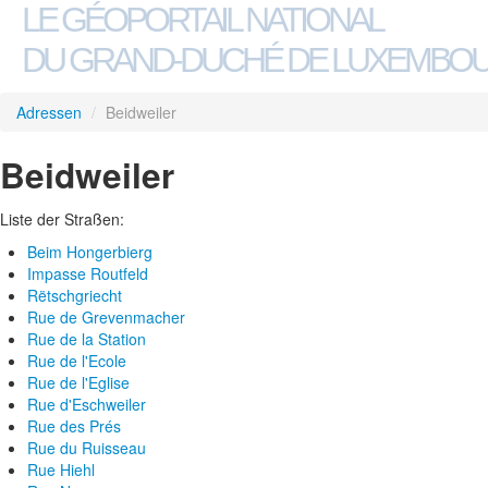
LE GÉOPORTAIL NATIONAL
DU GRAND-DUCHÉ DE LUXEMBO
Adressen
/
Beidweiler
Beidweiler
Liste der Straßen:
Beim Hongerbierg
Impasse Routfeld
Rëtschgriecht
Rue de Grevenmacher
Rue de la Station
Rue de l'Ecole
Rue de l'Eglise
Rue d'Eschweiler
Rue des Prés
Rue du Ruisseau
Rue Hiehl