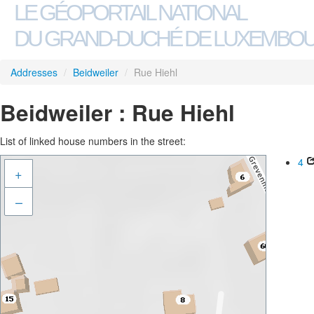
LE GÉOPORTAIL NATIONAL
DU GRAND-DUCHÉ DE LUXEMBO
Addresses
/
Beidweiler
/
Rue Hiehl
Beidweiler : Rue Hiehl
List of linked house numbers in the street:
4
+
–