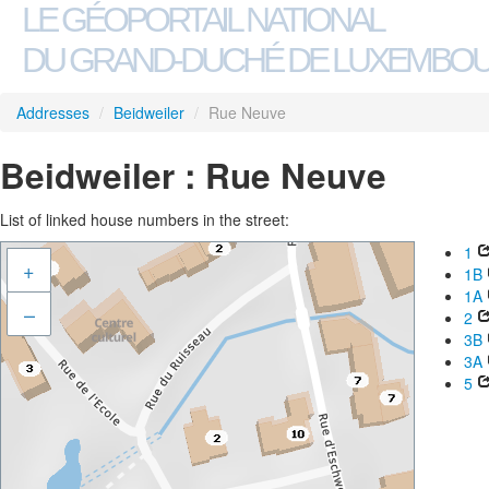
LE GÉOPORTAIL NATIONAL
DU GRAND-DUCHÉ DE LUXEMBO
Addresses
/
Beidweiler
/
Rue Neuve
Beidweiler : Rue Neuve
List of linked house numbers in the street:
1
+
1B
1A
–
2
3B
3A
5