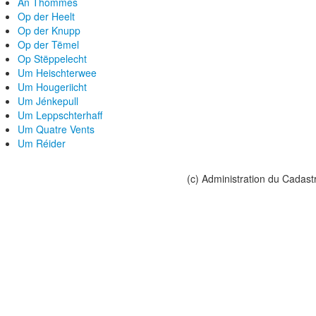
An Thommes
Op der Heelt
Op der Knupp
Op der Tëmel
Op Stëppelecht
Um Heischterwee
Um Hougeriicht
Um Jénkepull
Um Leppschterhaff
Um Quatre Vents
Um Réider
(c) Administration du Cadast