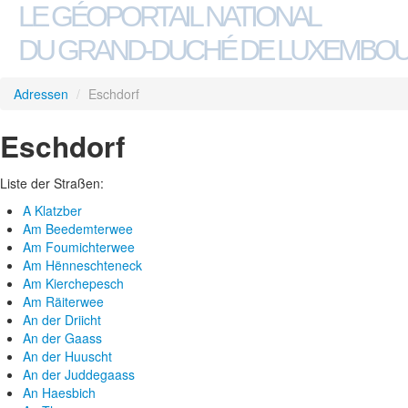
LE GÉOPORTAIL NATIONAL
DU GRAND-DUCHÉ DE LUXEMBO
Adressen
/
Eschdorf
Eschdorf
Liste der Straßen:
A Klatzber
Am Beedemterwee
Am Foumichterwee
Am Hënneschteneck
Am Kierchepesch
Am Räiterwee
An der Driicht
An der Gaass
An der Huuscht
An der Juddegaass
An Haesbich