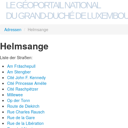
LE GÉOPORTAIL NATIONAL
DU GRAND-DUCHÉ DE LUXEMBO
Adressen
/
Helmsange
Helmsange
Liste der Straßen:
Am Fräschepull
Am Stengber
Cité John F. Kennedy
Cité Princesse Amélie
Cité Raschpëtzer
Millewee
Op der Tonn
Route de Diekirch
Rue Charles Rausch
Rue de la Gare
Rue de la Libération