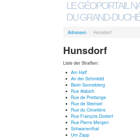
LE GÉOPORTAIL N
DU GRAND-DUCHÉ
Adressen
/
Hunsdorf
Hunsdorf
Liste der Straßen:
Am Haff
An der Schmëdd
Beim Sonnebierg
Rue Alsbich
Rue de Prettange
Rue de Steinsel
Rue du Cimetière
Rue François Dostert
Rue Pierre Mergen
Schwanenthal
Um Zapp