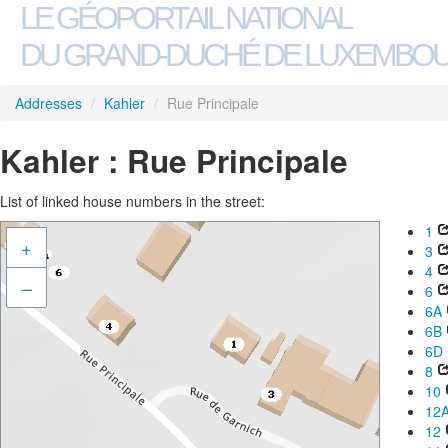
LE GÉOPORTAIL NATIONAL
DU GRAND-DUCHÉ DE LUXEMBO
Addresses
/
Kahler
/
Rue Principale
Kahler : Rue Principale
List of linked house numbers in the street:
1
+
3
4
–
6
6A
6B
6D
8
10
12
12