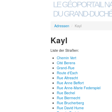
LE GÉOPORTAIL N
DU GRAND-DUCHÉ
Adressen
/
Kayl
Kayl
Liste der Straßen:
Chemin Vert
Cité Berens
Grand-Rue
Route d'Esch
Rue Altrescht
Rue Anne Beffort
Rue Anne-Marie Federspiel
Rue Bechel
Rue Biermecht
Rue Brucherberg
Rue David Hume