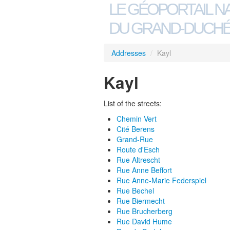
LE GÉOPORTAIL N
DU GRAND-DUCHÉ
Addresses
/
Kayl
Kayl
List of the streets:
Chemin Vert
Cité Berens
Grand-Rue
Route d'Esch
Rue Altrescht
Rue Anne Beffort
Rue Anne-Marie Federspiel
Rue Bechel
Rue Biermecht
Rue Brucherberg
Rue David Hume