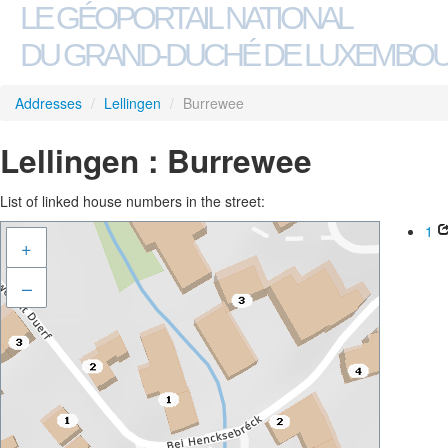
LE GÉOPORTAIL NATIONAL
DU GRAND-DUCHÉ DE LUXEMBO
Addresses
/
Lellingen
/
Burrewee
Lellingen : Burrewee
List of linked house numbers in the street:
1
+
–