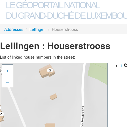
LE GÉOPORTAIL NATIONAL
DU GRAND-DUCHÉ DE LUXEMBO
Addresses
/
Lellingen
/
Houserstrooss
Lellingen : Houserstrooss
List of linked house numbers in the street:
1
+
–