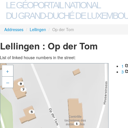
LE GÉOPORTAIL NATIONAL
DU GRAND-DUCHÉ DE LUXEMBO
Addresses
/
Lellingen
/
Op der Tom
Lellingen : Op der Tom
List of linked house numbers in the street:
1
+
3
–