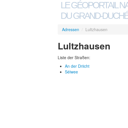
LE GÉOPORTAIL N
DU GRAND-DUCHÉ
Adressen
/
Lultzhausen
Lultzhausen
Liste der Straßen:
An der Driicht
Séiwee