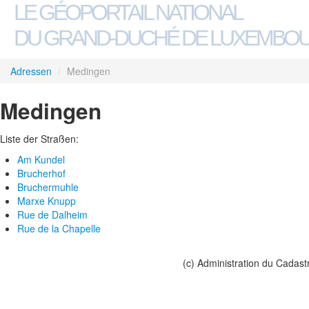
LE GÉOPORTAIL NATIONAL
DU GRAND-DUCHÉ DE LUXEMBO
Adressen
/
Medingen
Medingen
Liste der Straßen:
Am Kundel
Brucherhof
Bruchermuhle
Marxe Knupp
Rue de Dalheim
Rue de la Chapelle
(c) Administration du Cadast