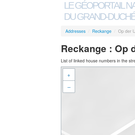
LE GÉOPORTAIL N
DU GRAND-DUCHÉ
Addresses
/
Reckange
/
Op der 
Reckange : Op 
List of linked house numbers in the str
+
–