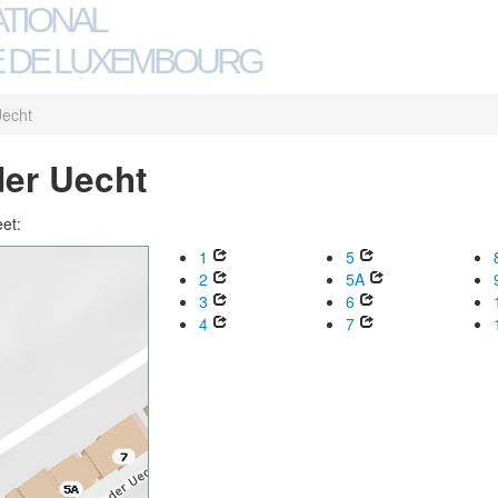
ATIONAL
 DE LUXEMBOURG
Uecht
der Uecht
eet:
1
5
2
5A
3
6
4
7