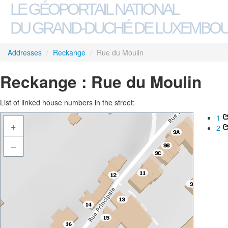
LE GÉOPORTAIL NATIONAL
DU GRAND-DUCHÉ DE LUXEMBO
Addresses
/
Reckange
/
Rue du Moulin
Reckange : Rue du Moulin
List of linked house numbers in the street:
1
+
2
–