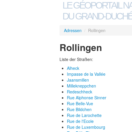
LE GÉOPORTAIL N
DU GRAND-DUCHÉ
Adressen
/
Rollingen
Rollingen
Liste der Straßen:
Alheck
Impasse de la Vallée
Jaansmillen
Millekneppchen
Redeschheck
Rue Alphonse Sinner
Rue Belle-Vue
Rue Bildchen
Rue de Larochette
Rue de l'Ecole
Rue de Luxembourg