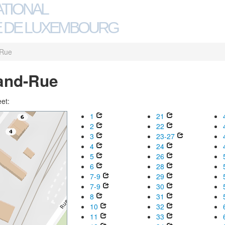
ATIONAL
 DE LUXEMBOURG
-Rue
and-Rue
eet:
1
21
2
22
3
23-27
4
24
5
26
6
28
7-9
29
7-9
30
8
31
10
32
11
33