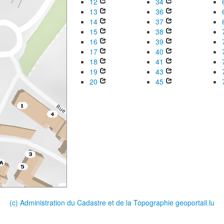
12
34
13
36
14
37
15
38
16
39
17
40
18
41
19
43
20
45
(c) Administration du Cadastre et de la Topographie
geoportail.lu