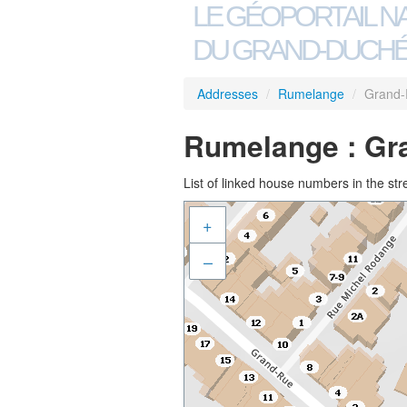
LE GÉOPORTAIL N
DU GRAND-DUCHÉ
Addresses
/
Rumelange
/
Grand
Rumelange : Gr
List of linked house numbers in the str
+
–