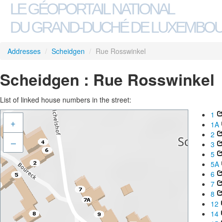
LE GÉOPORTAIL NATIONAL
DU GRAND-DUCHÉ DE LUXEMBO
Addresses
/
Scheidgen
/
Rue Rosswinkel
Scheidgen : Rue Rosswinkel
List of linked house numbers in the street:
1
+
1A
2
–
3
5
5A
6
7
8
12
14