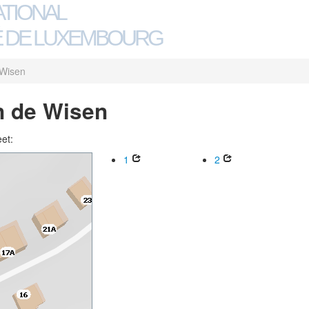
ATIONAL
 DE LUXEMBOURG
 Wisen
n de Wisen
eet:
1
2