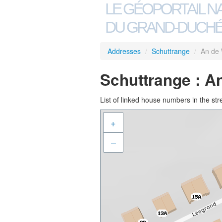
LE GÉOPORTAIL N
DU GRAND-DUCHÉ
Addresses
/
Schuttrange
/
An de
Schuttrange : A
List of linked house numbers in the str
+
–