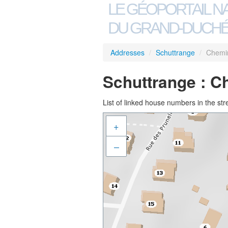
LE GÉOPORTAIL N
DU GRAND-DUCHÉ
Addresses
/
Schuttrange
/
Chemi
Schuttrange : 
List of linked house numbers in the str
+
–