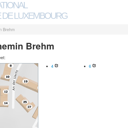
ATIONAL
 DE LUXEMBOURG
n Brehm
Chemin Brehm
eet:
4
6