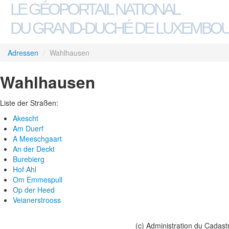
LE GÉOPORTAIL NATIONAL
DU GRAND-DUCHÉ DE LUXEMBO
Adressen
/
Wahlhausen
Wahlhausen
Liste der Straßen:
Akescht
Am Duerf
A Meeschgaart
An der Deckt
Burebierg
Hof Ahl
Om Emmespull
Op der Heed
Veianerstrooss
(c) Administration du Cadast