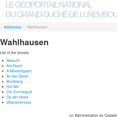
LE GÉOPORTAIL NATIONAL
DU GRAND-DUCHÉ DE LUXEMBO
Addresses
/
Wahlhausen
Wahlhausen
List of the streets:
Akescht
Am Duerf
A Meeschgaart
An der Deckt
Burebierg
Hof Ahl
Om Emmespull
Op der Heed
Veianerstrooss
(c) Administration du Cadast