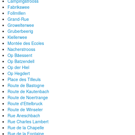
Campingstrooss
Fabrikswee
Follmillen
Grand-Rue
Growelterwee
Gruberbeerig
Kiellerwee
Montée des Ecoles
Nacherstrooss
Op Bäessent
Op Batzendell
Op der Hiel
Op Hegdert
Place des Tilleuls
Route de Bastogne
Route de Kautenbach
Route de Noertrange
Route d'Ettelbruck
Route de Winseler
Rue Aneschbach
Rue Charles Lambert
Rue de la Chapelle
Rue de la Fontaine