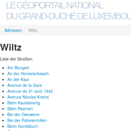
LE GÉOPORTAIL NATIONAL
DU GRAND-DUCHÉ DE LUXEMBO
Adressen
/
Wiltz
Wiltz
Liste der Straßen:
Am Bongert
An der Honselerbaach
An der Kaul
Avenue de la Gare
Avenue du 31 août 1942
Avenue Nicolas Kreins
Bäim Kaulebeerig
Bäim Reenert
Bei der Gierwerei
Bei der Pabeiermillen
Beim Hundsburn