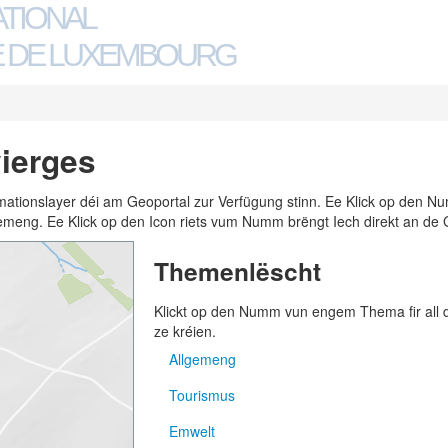
ATIONAL
 DE LUXEMBOURG
ierges
ormationslayer déi am Geoportal zur Verfügung stinn. Ee Klick op den
n Gemeng. Ee Klick op den Icon riets vum Numm brëngt Iech direkt an de 
Themenlëscht
Klickt op den Numm vun engem Thema fir all
ze kréien.
Allgemeng
Tourismus
Adressen
Emwelt
Gemengen