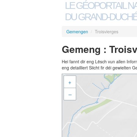
LE GÉOPORTAIL N
DU GRAND-DUCHÉ
Gemengen
/
Troisvierges
Gemeng : Troisv
Hei fannt dir eng Lësch vun allen Inf
eng detailliert Siicht fir déi gewielte
+
–