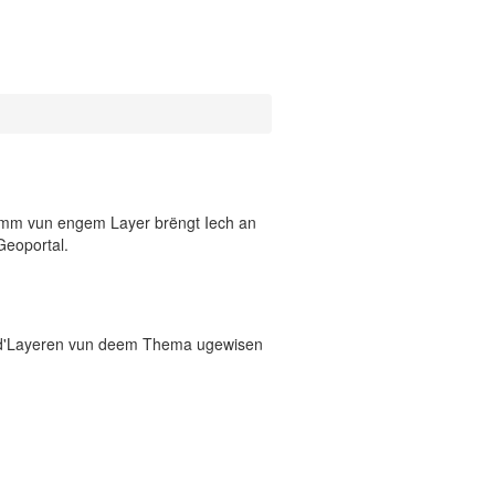
 Numm vun engem Layer brëngt Iech an
Geoportal.
 d'Layeren vun deem Thema ugewisen