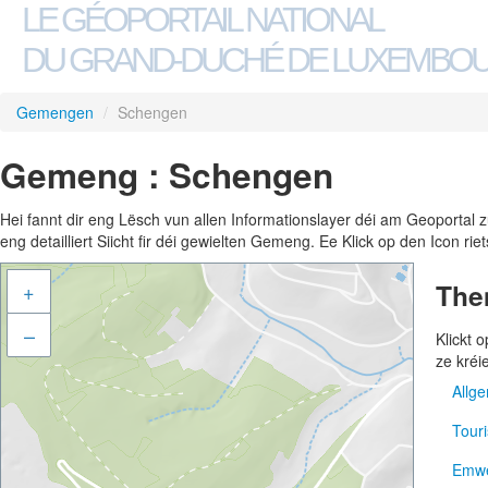
LE GÉOPORTAIL NATIONAL
DU GRAND-DUCHÉ DE LUXEMBO
Gemengen
/
Schengen
Gemeng : Schengen
Hei fannt dir eng Lësch vun allen Informationslayer déi am Geoportal
eng detailliert Siicht fir déi gewielten Gemeng. Ee Klick op den Icon r
The
+
–
Klickt
ze kréi
Allg
Tour
Adre
Emwe
Gem