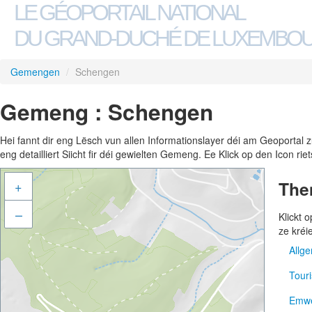
LE GÉOPORTAIL NATIONAL
DU GRAND-DUCHÉ DE LUXEMBO
Gemengen
/
Schengen
Gemeng : Schengen
Hei fannt dir eng Lësch vun allen Informationslayer déi am Geoportal
eng detailliert Siicht fir déi gewielten Gemeng. Ee Klick op den Icon r
The
+
–
Klickt
ze kréi
Allg
Tour
Adre
Emwe
Gem