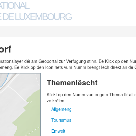
ATIONAL
 DE LUXEMBOURG
orf
ormationslayer déi am Geoportal zur Verfügung stinn. Ee Klick op den
n Gemeng. Ee Klick op den Icon riets vum Numm brëngt Iech direkt an de 
Themenlëscht
Klickt op den Numm vun engem Thema fir all
ze kréien.
Allgemeng
Tourismus
Adressen
Emwelt
Gemengen