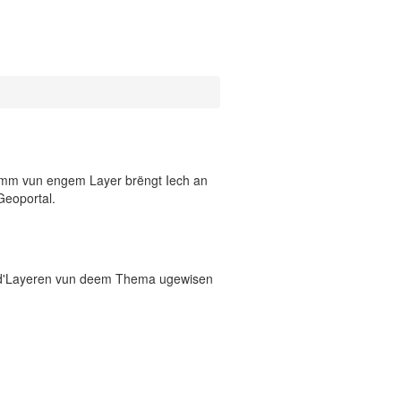
 Numm vun engem Layer brëngt Iech an
Geoportal.
 d'Layeren vun deem Thema ugewisen