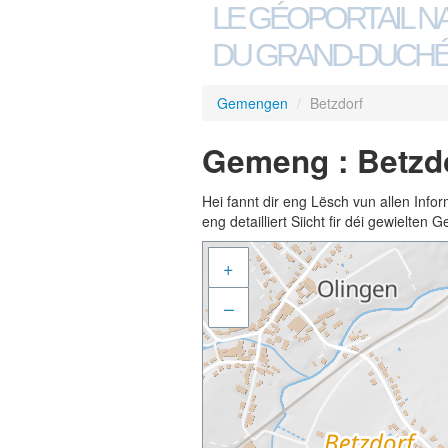
LE GÉOPORTAIL N
DU GRAND-DUCHÉ
Gemengen
/
Betzdorf
Gemeng : Betzd
Hei fannt dir eng Lësch vun allen Inf
eng detailliert Siicht fir déi gewielte
+
–