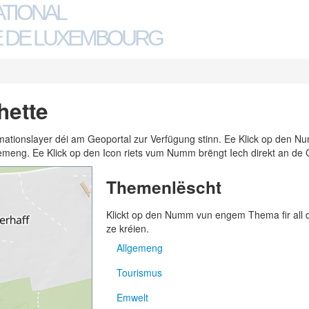
ATIONAL
 DE LUXEMBOURG
hette
ormationslayer déi am Geoportal zur Verfügung stinn. Ee Klick op den
n Gemeng. Ee Klick op den Icon riets vum Numm brëngt Iech direkt an de 
Themenlëscht
Klickt op den Numm vun engem Thema fir all
ze kréien.
Allgemeng
Tourismus
Adressen
Emwelt
Gemengen