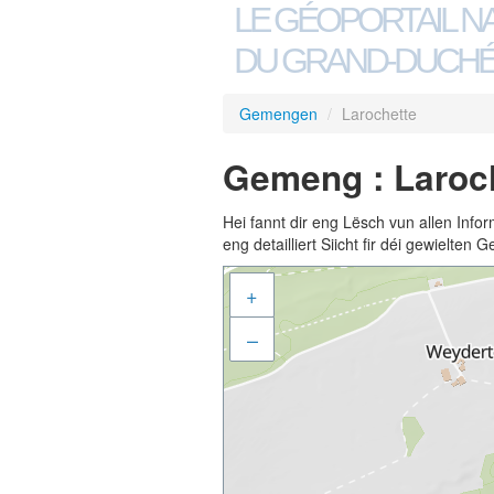
LE GÉOPORTAIL N
DU GRAND-DUCHÉ
Gemengen
/
Larochette
Gemeng : Laroc
Hei fannt dir eng Lësch vun allen Inf
eng detailliert Siicht fir déi gewielte
+
–