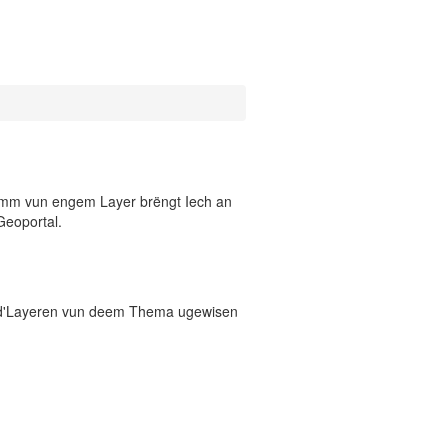
 Numm vun engem Layer brëngt Iech an
Geoportal.
 d'Layeren vun deem Thema ugewisen