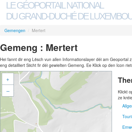
LE GÉOPORTAIL NATIONAL
DU GRAND-DUCHÉ DE LUXEMBO
Gemengen
/
Mertert
Gemeng : Mertert
Hei fannt dir eng Lësch vun allen Informationslayer déi am Geoportal
eng detailliert Siicht fir déi gewielten Gemeng. Ee Klick op den Icon r
The
+
–
Klickt
ze kréi
Allg
Tour
Adre
Emwe
Gem