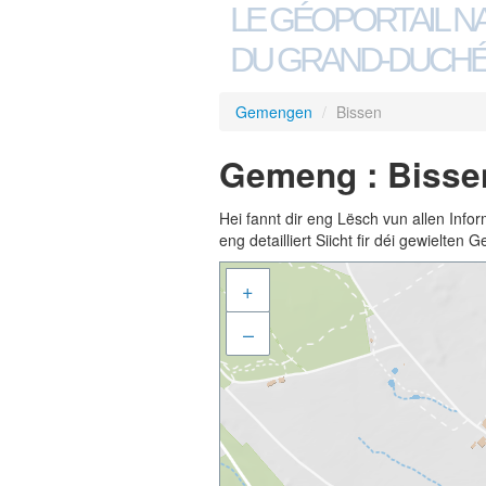
LE GÉOPORTAIL N
DU GRAND-DUCHÉ
Gemengen
/
Bissen
Gemeng : Bisse
Hei fannt dir eng Lësch vun allen Inf
eng detailliert Siicht fir déi gewielte
+
–