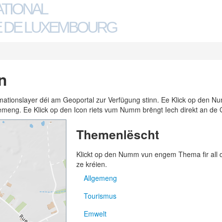
ATIONAL
 DE LUXEMBOURG
n
ormationslayer déi am Geoportal zur Verfügung stinn. Ee Klick op den
n Gemeng. Ee Klick op den Icon riets vum Numm brëngt Iech direkt an de 
Themenlëscht
Klickt op den Numm vun engem Thema fir all
ze kréien.
Allgemeng
Tourismus
Adressen
Emwelt
Gemengen