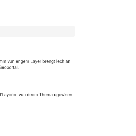
 Numm vun engem Layer brëngt Iech an
Geoportal.
 d'Layeren vun deem Thema ugewisen