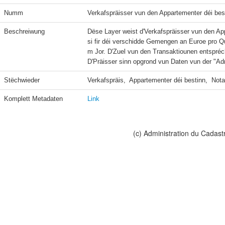
Numm
Verkafspräisser vun den Appartementer déi besti
Beschreiwung
Dëse Layer weist d'Verkafspräisser vun den App
si fir déi verschidde Gemengen an Euroe pro 
m Jor. D'Zuel vun den Transaktiounen entspréc
D'Präisser sinn opgrond vun Daten vun der "Adm
Stëchwieder
Verkafspräis,  Appartementer déi bestinn,  Not
Komplett Metadaten
Link
(c) Administration du Cadast