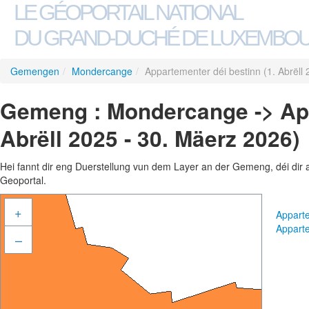
LE GÉOPORTAIL NATIONAL
DU GRAND-DUCHÉ DE LUXEMBO
Gemengen
/
Mondercange
/
Appartementer déi bestinn (1. Abrëll
Gemeng : Mondercange -> App
Abrëll 2025 - 30. Mäerz 2026)
Hei fannt dir eng Duerstellung vun dem Layer an der Gemeng, déi dir 
Geoportal.
+
Apparte
Apparte
–