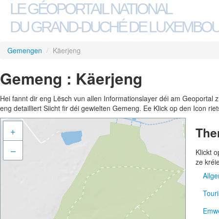
LE GÉOPORTAIL NATIONAL
DU GRAND-DUCHÉ DE LUXEMBO
Gemengen
/
Käerjeng
Gemeng : Käerjeng
Hei fannt dir eng Lësch vun allen Informationslayer déi am Geoportal
eng detailliert Siicht fir déi gewielten Gemeng. Ee Klick op den Icon r
The
+
–
Klickt
ze kréi
Allg
Tour
Adre
Emwe
Gem