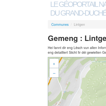
LE GÉOPORTAIL N
DU GRAND-DUCHÉ
Communes
/
Lintgen
Gemeng : Lintg
Hei fannt dir eng Lësch vun allen Inf
eng detailliert Siicht fir déi gewielte
+
–