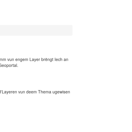
 Numm vun engem Layer brëngt Iech an
Geoportal.
 d'Layeren vun deem Thema ugewisen