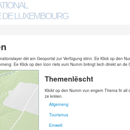
ATIONAL
 DE LUXEMBOURG
en
ormationslayer déi am Geoportal zur Verfügung stinn. Ee Klick op den
n Gemeng. Ee Klick op den Icon riets vum Numm brëngt Iech direkt an de 
Themenlëscht
Klickt op den Numm vun engem Thema fir all
ze kréien.
Allgemeng
Tourismus
Adressen
Emwelt
Gemengen