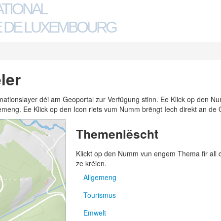
ATIONAL
 DE LUXEMBOURG
ler
ormationslayer déi am Geoportal zur Verfügung stinn. Ee Klick op den
n Gemeng. Ee Klick op den Icon riets vum Numm brëngt Iech direkt an de 
Themenlëscht
Klickt op den Numm vun engem Thema fir all
ze kréien.
Allgemeng
Tourismus
Adressen
Emwelt
Gemengen