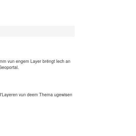
 Numm vun engem Layer brëngt Iech an
Geoportal.
 d'Layeren vun deem Thema ugewisen