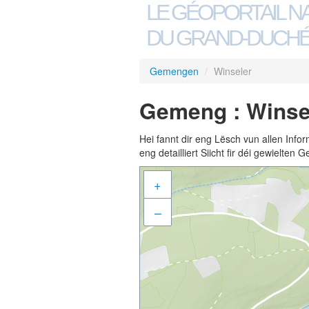
LE GÉOPORTAIL N
DU GRAND-DUCHÉ
Gemengen
/
Winseler
Gemeng : Winse
Hei fannt dir eng Lësch vun allen Inf
eng detailliert Siicht fir déi gewielte
+
–