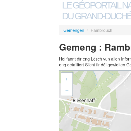
LE GÉOPORTAIL N
DU GRAND-DUCHÉ
Gemengen
/
Rambrouch
Gemeng : Ramb
Hei fannt dir eng Lësch vun allen Inf
eng detailliert Siicht fir déi gewielte
+
–