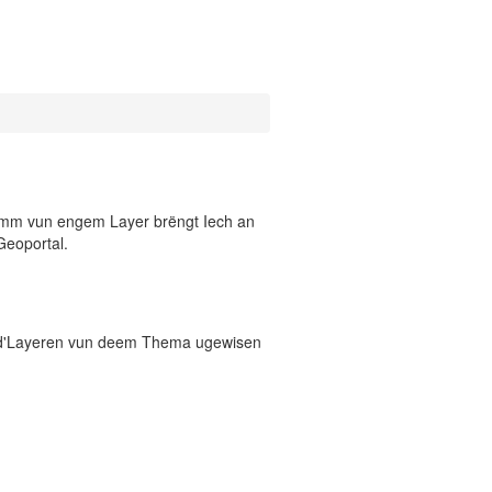
 Numm vun engem Layer brëngt Iech an
Geoportal.
 d'Layeren vun deem Thema ugewisen