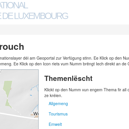
ATIONAL
 DE LUXEMBOURG
rouch
ormationslayer déi am Geoportal zur Verfügung stinn. Ee Klick op den
n Gemeng. Ee Klick op den Icon riets vum Numm brëngt Iech direkt an de 
Themenlëscht
Klickt op den Numm vun engem Thema fir all
ze kréien.
Allgemeng
Tourismus
Adressen
Emwelt
Gemengen